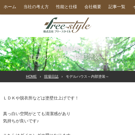
ホーム
当社の考え方
性能と仕様
会社概要
記事一覧
2013年6月24日
モデルハウス～内部塗装～
HOME
現場日誌
モデルハウス～内部塗装～
ＬＤＫや脱衣所などは塗壁仕上げです！
真っ白い空間がとても清潔感があり
気持ちが良いです♪