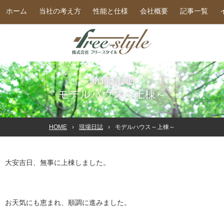
ホーム
当社の考え方
性能と仕様
会社概要
記事一覧
2013年2月28日
モデルハウス～上棟～
HOME
現場日誌
モデルハウス～上棟～
大安吉日、無事に上棟しました。
お天気にも恵まれ、順調に進みました。