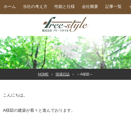
ホーム
当社の考え方
性能と仕様
会社概要
記事一覧
2021年6月29日
～A様邸～
HOME
現場日誌
～A様邸～
こんにちは。
A様邸の建築が着々と進んでおります。