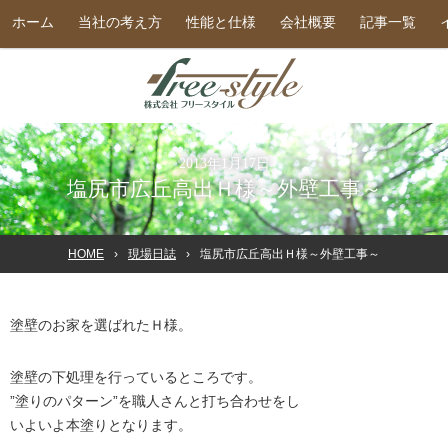
ホーム
当社の考え方
性能と仕様
会社概要
記事一覧
2013年1月17日
塩尻市広丘高出Ｈ様～外壁工事～
HOME
現場日誌
塩尻市広丘高出Ｈ様～外壁工事～
塗壁のお家を選ばれたＨ様。
塗壁の下処理を行っているところです。
”塗りのパターン”を職人さんと打ち合わせをし
いよいよ本塗りとなります。