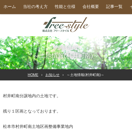
ホーム
当社の考え方
性能と仕様
会社概要
記事一覧
2020年5月22日
～土地情報(村井町南)～
HOME
お知らせ
～土地情報(村井町南)～
村井町南分譲地内の土地です。
残り１区画となっております。
松本市村井町南土地区画整備事業地内