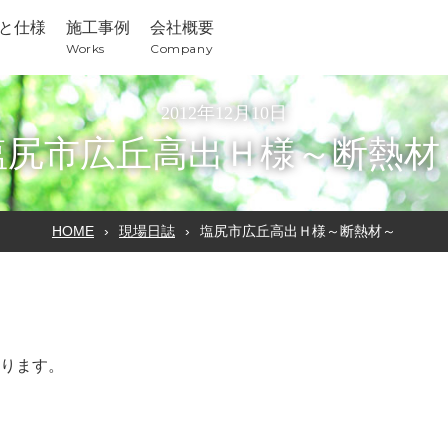
と仕様
施工事例
会社概要
Works
Company
2012年12月10日
塩尻市広丘高出Ｈ様～断熱材
HOME
現場日誌
塩尻市広丘高出Ｈ様～断熱材～
ります。