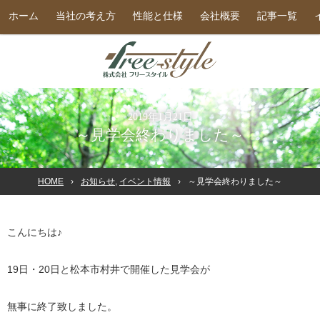
ホーム
当社の考え方
性能と仕様
会社概要
記事一覧
2019年1月21日
～見学会終わりました～
HOME
お知らせ
,
イベント情報
～見学会終わりました～
こんにちは♪
19日・20日と松本市村井で開催した見学会が
無事に終了致しました。