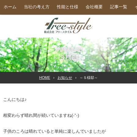
ホーム
当社の考え方
性能と仕様
会社概要
記事一覧
2018年8月10日
～Ｓ様邸～
HOME
お知らせ
～Ｓ様邸～
こんにちは♪
相変わらず晴れ間が続いていますね(-“-)
子供のころは晴れていると単純に楽しんでいましたが