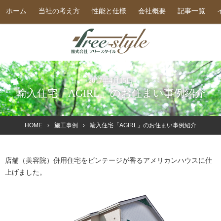
ホーム
当社の考え方
性能と仕様
会社概要
記事一覧
2017年4月15日
輸入住宅「AGIRL」のお住まい事例紹介
HOME
施工事例
輸入住宅「AGIRL」のお住まい事例紹介
店舗（美容院）併用住宅をビンテージが香るアメリカンハウスに仕
上げました。