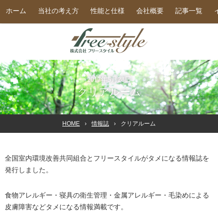
ホーム
当社の考え方
性能と仕様
会社概要
記事一覧
2017年5月28日
クリアルーム
HOME
情報誌
クリアルーム
全国室内環境改善共同組合とフリースタイルがタメになる情報誌を
発行しました。
食物アレルギー・寝具の衛生管理・金属アレルギー・毛染めによる
皮膚障害などタメになる情報満載です。