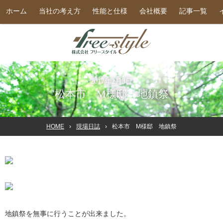
ホーム
当社の考え方
性能と仕様
会社概要
記事一覧
2017年2月3日
松本市 M様邸 地鎮祭
HOME
現場日誌
松本市 M様邸 地鎮祭
地鎮祭を無事に行うことが出来ました。