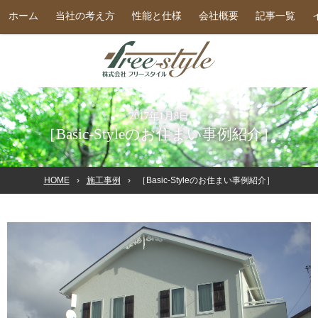
ホーム
当社の考え方
性能と仕様
会社概要
記事一覧
2017年1月8日
［Basic-Styleのお住まい事例紹介］
HOME
施工事例
［Basic-Styleのお住まい事例紹介］