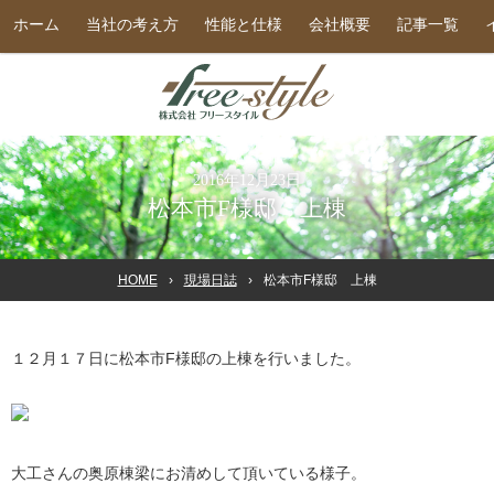
ホーム
当社の考え方
性能と仕様
会社概要
記事一覧
2016年12月23日
松本市F様邸 上棟
HOME
現場日誌
松本市F様邸 上棟
１２月１７日に松本市F様邸の上棟を行いました。
大工さんの奥原棟梁にお清めして頂いている様子。