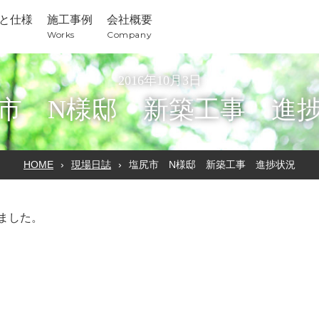
と仕様
施工事例
会社概要
Works
Company
2016年10月3日
市 N様邸 新築工事 進
HOME
現場日誌
塩尻市 N様邸 新築工事 進捗状況
ました。