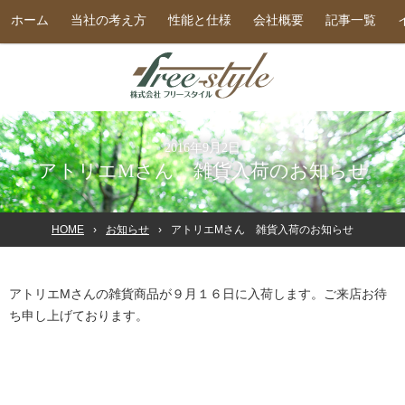
ホーム
当社の考え方
性能と仕様
会社概要
記事一覧
2016年9月2日
アトリエMさん 雑貨入荷のお知らせ
HOME
お知らせ
アトリエMさん 雑貨入荷のお知らせ
アトリエMさんの雑貨商品が９月１６日に入荷します。ご来店お待
ち申し上げております。