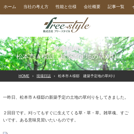
ホーム
当社の考え方
性能と仕様
会社概要
記事一覧
2016年8月21日
松本市Ａ様邸 建築予定地の草刈り
HOME
現場日誌
松本市Ａ様邸 建築予定地の草刈り
一昨日、松本市Ａ様邸の新築予定の土地の草刈りをしてきました。
２回目です。刈ってもすぐに生えてくる草・草・草。雑草魂、すご
いです。ある意味見習いたいものです。