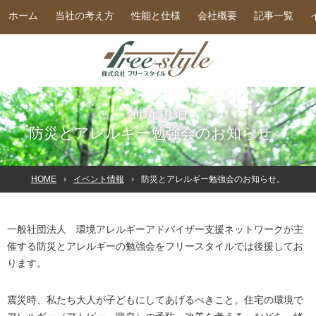
ホーム
当社の考え方
性能と仕様
会社概要
記事一覧
2017年3月3日
防災とアレルギー勉強会のお知らせ。
HOME
イベント情報
防災とアレルギー勉強会のお知らせ。
一般社団法人 環境アレルギーアドバイザー支援ネットワークが主
催する防災とアレルギーの勉強会をフリースタイルでは後援してお
ります。
震災時、私たち大人が子どもにしてあげるべきこと。住宅の環境で