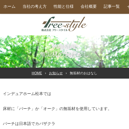
ホーム
当社の考え方
性能と仕様
会社概要
記事一覧
2015年2月28日
無垢材のおはなし
HOME
お知らせ
無垢材のおはなし
インデュアホーム松本では
床材に「バーチ」か「オーク」の無垢材を使用しています。
バーチは日本語でカバザクラ