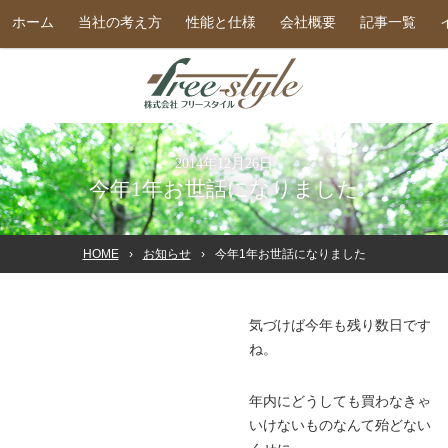
ホーム
当社の考え方
性能と仕様
会社概要
記事一覧
2014年12月26日
今年1年お世話になりました
HOME
お知らせ
今年1年お世話になりました
気づけば今年も残り数日です
ね。
年内にどうしても買わなきゃ
いけないものなんて殆どない