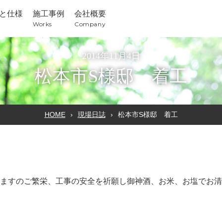
と仕様
施工事例
会社概要
Works
Company
2014年11月4日
松本市S様邸 着工
HOME
現場日誌
松本市S様邸 着工
ますのご繁栄、工事の安全を祈願し御神酒、お米、お塩でお清