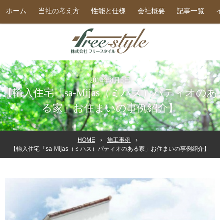
ホーム
当社の考え方
性能と仕様
会社概要
記事一覧
2014年8月5日
【輸入住宅「sa‐Mijas（ミハス）パティオのあ
る家」お住まいの事例紹介】
HOME
施工事例
【輸入住宅「sa‐Mijas（ミハス）パティオのある家」お住まいの事例紹介】