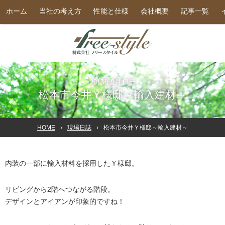
ホーム
当社の考え方
性能と仕様
会社概要
記事一覧
2013年9月13日
松本市今井Ｙ様邸～輸入建材～
HOME
現場日誌
松本市今井Ｙ様邸～輸入建材～
内装の一部に輸入材料を採用したＹ様邸。
リビングから2階へつながる階段。
デザインとアイアンが印象的ですね！