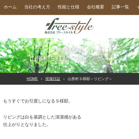
ホーム
当社の考え方
性能と仕様
会社概要
記事一覧
2013年8月26日
山形村Ｓ様邸～リビング～
HOME
現場日誌
山形村Ｓ様邸～リビング～
もうすぐでお引渡しになるＳ様邸。
リビングは白を基調とした清潔感がある
仕上がりとなりました。